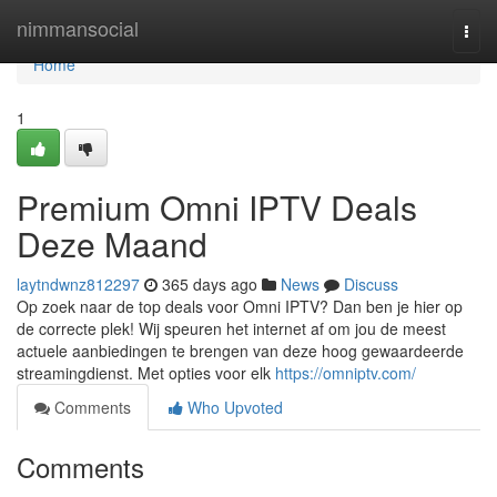
Home
nimmansocial
Togg
navi
Home
1
Premium Omni IPTV Deals
Deze Maand
laytndwnz812297
365 days ago
News
Discuss
Op zoek naar de top deals voor Omni IPTV? Dan ben je hier op
de correcte plek! Wij speuren het internet af om jou de meest
actuele aanbiedingen te brengen van deze hoog gewaardeerde
streamingdienst. Met opties voor elk
https://omniptv.com/
Comments
Who Upvoted
Comments