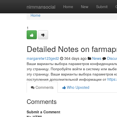
Home
nimmansocial
Home
New
Submit
Home
1
Detailed Notes on farma
margaretw123ged2
364 days ago
News
Discu
Ваши варианты выбора параметров конфиденциальн
эту страницу. Попробуйте войти в систему или выб
эту страницу. Ваши варианты выбора параметров 
поступления дополнительной информации от
https
Comments
Who Upvoted
Comments
Submit a Comment