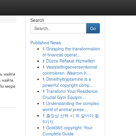
Search
Go
Published News
1
Grasping the transformation
of financial operat...
1
Düzce Refakat Hizmetleri
1
Vaststellingsovereenkomst
controleren: Waarom h...
ь найти
1
Dimethyltryptamine is a
ь найти
powerful copyright comp...
По мере
1
Transform Your Residence:
Crucial Gym Equipm...
1
Understanding the complex
world of animal prese...
1
출장샵 선택 시 꼭 알아야 할
5가지
1
Gold365 copyright: Your
Complete Guide