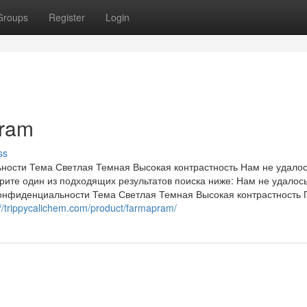
Groups
Register
Login
pram
ss
ости Тема Светлая Темная Высокая контрастность Нам не удалос
ерите один из подходящих результатов поиска ниже: Нам не удалос
конфиденциальности Тема Светлая Темная Высокая контрастность 
://trippycalichem.com/product/farmapram/