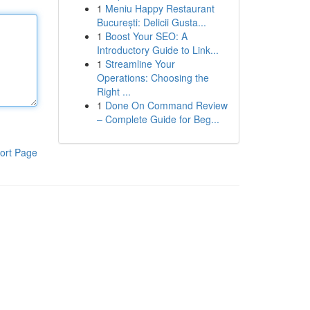
1
Meniu Happy Restaurant
București: Delicii Gusta...
1
Boost Your SEO: A
Introductory Guide to Link...
1
Streamline Your
Operations: Choosing the
Right ...
1
Done On Command Review
– Complete Guide for Beg...
ort Page