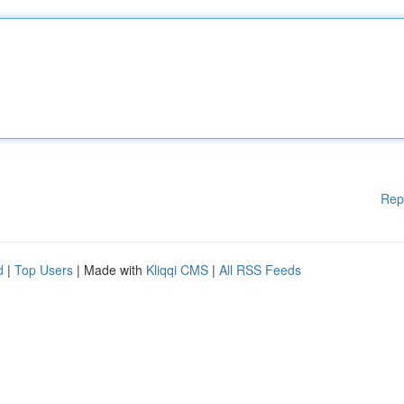
Rep
d
|
Top Users
| Made with
Kliqqi CMS
|
All RSS Feeds