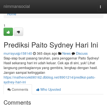
Home
nimmansocial
Togg
navi
Home
1
Prediksi Paito Sydney Hari Ini
murrayusjp158140
365 days ago
News
Discuss
Siap-siap buat pasang taruhan, para penggemar Paito Sydney!
Hasil sekarang hari ini udah keluar. Cek aja di sini, yuk! Lihat
langsung pembagiannya yang gembira, lengkap dengan hasil.
Jangan sampai ketinggalan
https://mathencvk690162.dbblog.net/8901214/prediksi-paito-
sydney-hari-ini
Comments
Who Upvoted
Comments