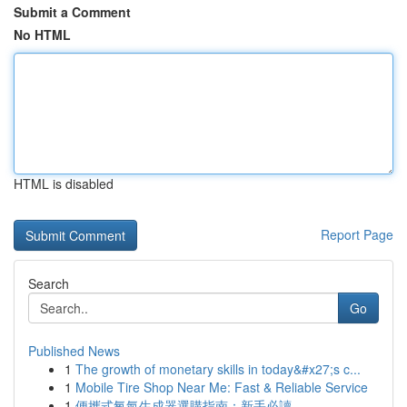
Submit a Comment
No HTML
HTML is disabled
Report Page
Search
Go
Published News
1
The growth of monetary skills in today&#x27;s c...
1
Mobile Tire Shop Near Me: Fast & Reliable Service
1
便攜式氧氣生成器選購指南：新手必讀