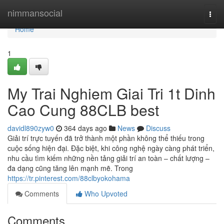
Home
nimmansocial
Togg
navi
Home
1
My Trai Nghiem Giai Tri 1t Dinh
Cao Cung 88CLB best
davidl890zyw0
364 days ago
News
Discuss
Giải trí trực tuyến đã trở thành một phần không thể thiếu trong
cuộc sống hiện đại. Đặc biệt, khi công nghệ ngày càng phát triển,
nhu cầu tìm kiếm những nền tảng giải trí an toàn – chất lượng –
đa dạng cũng tăng lên mạnh mẽ. Trong
https://tr.pinterest.com/88clbyokohama
Comments
Who Upvoted
Comments