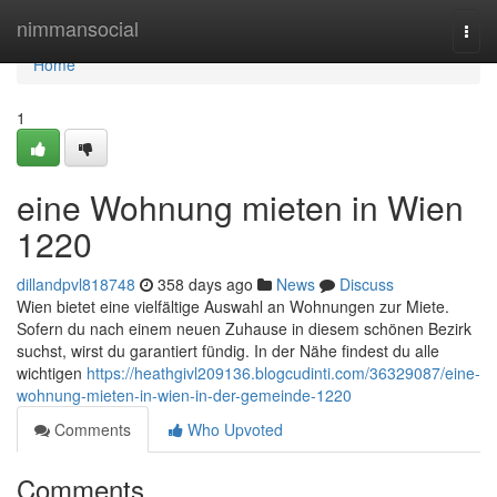
Home
nimmansocial
Togg
navi
Home
1
eine Wohnung mieten in Wien
1220
dillandpvl818748
358 days ago
News
Discuss
Wien bietet eine vielfältige Auswahl an Wohnungen zur Miete.
Sofern du nach einem neuen Zuhause in diesem schönen Bezirk
suchst, wirst du garantiert fündig. In der Nähe findest du alle
wichtigen
https://heathgivl209136.blogcudinti.com/36329087/eine-
wohnung-mieten-in-wien-in-der-gemeinde-1220
Comments
Who Upvoted
Comments