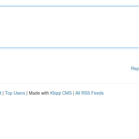
Rep
d
|
Top Users
| Made with
Kliqqi CMS
|
All RSS Feeds