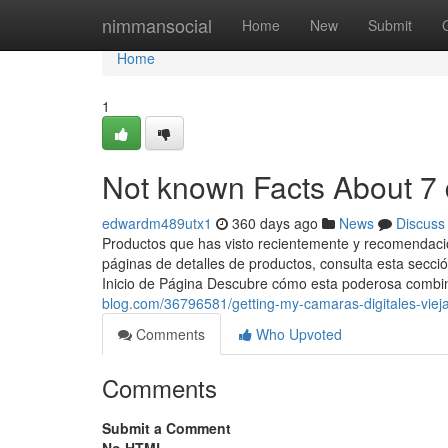
Home
nimmansocial
Home
New
Submit
Home
1
Not known Facts About 7 
edwardm489utx1
360 days ago
News
Discuss
Productos que has visto recientemente y recomendacio
páginas de detalles de productos, consulta esta secci
Inicio de Página Descubre cómo esta poderosa comb
blog.com/36796581/getting-my-camaras-digitales-viej
Comments
Who Upvoted
Comments
Submit a Comment