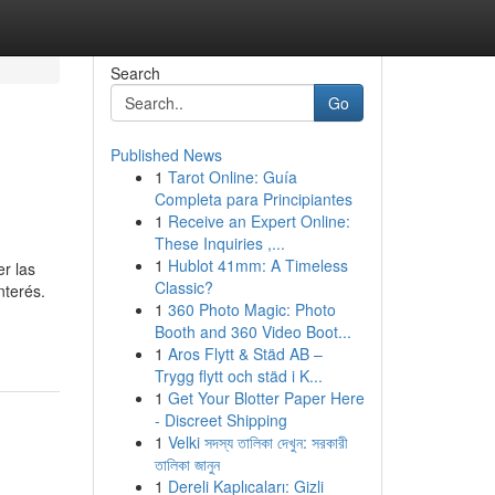
Search
Go
Published News
1
Tarot Online: Guía
Completa para Principiantes
1
Receive an Expert Online:
These Inquiries ,...
1
Hublot 41mm: A Timeless
r las
Classic?
nterés.
1
360 Photo Magic: Photo
Booth and 360 Video Boot...
1
Aros Flytt & Städ AB –
Trygg flytt och städ i K...
1
Get Your Blotter Paper Here
- Discreet Shipping
1
Velki সদস্য তালিকা দেখুন: সরকারী
তালিকা জানুন
1
Dereli Kaplıcaları: Gizli