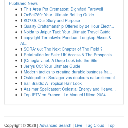
Published News
1
This Area Pet Cremation: Dignified Farewell
1
OxBet789: Your Ultimate Betting Guide
1
KO789: Our Story and Purpose
1
Quality Craftsmanship Offered by 24 Hour Electr...
1
Noida to Jaipur Taxi: Your Ultimate Travel Guide
1
copyright Ternakwin: Panduan Lengkap Akses &
At...
1
SORA168: The Next Chapter of The Field ?
1
Retatrutide for Sale: UK Access & The Prospects
1
{Omeglatv.net: A Deep Look into the Site
1
Jerrys CC: Your Ultimate Guide
1
Modern tactics to creating durable business fra...
1
Ostéopathe : Soulager vos douleurs naturellement
1
Bali Braids: A Tropical Hair Look
1
Aasimar Spellcaster: Celestial Energy and Heave...
1
Top IPTV en France : Le Manuel Ultime 2024
Copyright © 2026 |
Advanced Search
|
Live
|
Tag Cloud
|
Top