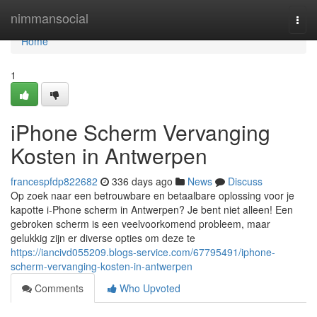
Home
nimmansocial
Togg
navi
Home
1
iPhone Scherm Vervanging
Kosten in Antwerpen
francespfdp822682
336 days ago
News
Discuss
Op zoek naar een betrouwbare en betaalbare oplossing voor je
kapotte i-Phone scherm in Antwerpen? Je bent niet alleen! Een
gebroken scherm is een veelvoorkomend probleem, maar
gelukkig zijn er diverse opties om deze te
https://iancivd055209.blogs-service.com/67795491/iphone-
scherm-vervanging-kosten-in-antwerpen
Comments
Who Upvoted