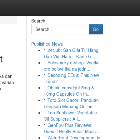
Search
Go
Published News
1
24club: Sàn Giải Trí Hàng
t
Đầu Việt Nam – Đánh G...
1
Poľovnícky e-shop: Všetko
pre poľovníka na jedn...
1
Decoding EE88: This New
aya dan
Trend?
 varian
1
Obtain copyright 5mg &
n
10mg Capsules On th...
1
Toto Slot Gacor: Panduan
Lengkap Menang Online
1
Top Sunflower Vegetable
Oil Suppliers : A I...
1
GenF20 Plus Reviews:
Does It Really Boost Muscl...
1
Waterfront Development in