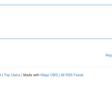
Rep
d
|
Top Users
| Made with
Kliqqi CMS
|
All RSS Feeds