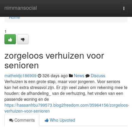
Home
nimmansocial
Togg
navi
Home
1
zorgeloos verhuizen voor
senioren
matheidjc186909
326 days ago
News
Discuss
Verhuizen is een grote stap, maar voor jongeren. Voor seniors
kan het extra stressvol zijn. Er zijn veel zaken om rekening mee te
houden: de afhandeling_ van de verhuizing, het vinden van een
passende woning en de
https://hassanfrbu799573.blog2freedom.com/35964156/zorgeloos-
verhuizen-voor-senioren
Comments
Who Upvoted