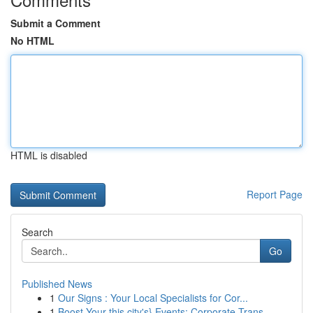
Submit a Comment
No HTML
HTML is disabled
Report Page
Search
Go
Published News
1
Our Signs : Your Local Specialists for Cor...
1
Boost Your this city's} Events: Corporate Trans...