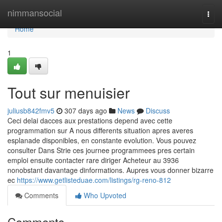
Home
nimmansocial
Togg
navi
Home
1
Tout sur menuisier
juliusb842fmv5
307 days ago
News
Discuss
Ceci delai dacces aux prestations depend avec cette
programmation sur A nous differents situation apres averes
esplanade disponibles, en constante evolution. Vous pouvez
consulter Dans Strie ces journee programmees pres certain
emploi ensuite contacter rare diriger Acheteur au 3936
nonobstant davantage dinformations. Aupres vous donner bizarre
ec
https://www.getlisteduae.com/listings/rg-reno-812
Comments
Who Upvoted
Comments