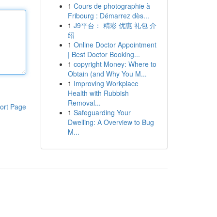
1
Cours de photographie à
Fribourg : Démarrez dès...
1
J9平台： 精彩 优惠 礼包 介
绍
1
Online Doctor Appointment
| Best Doctor Booking...
1
copyright Money: Where to
Obtain (and Why You M...
1
Improving Workplace
Health with Rubbish
Removal...
ort Page
1
Safeguarding Your
Dwelling: A Overview to Bug
M...