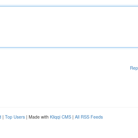
Rep
d
|
Top Users
| Made with
Kliqqi CMS
|
All RSS Feeds