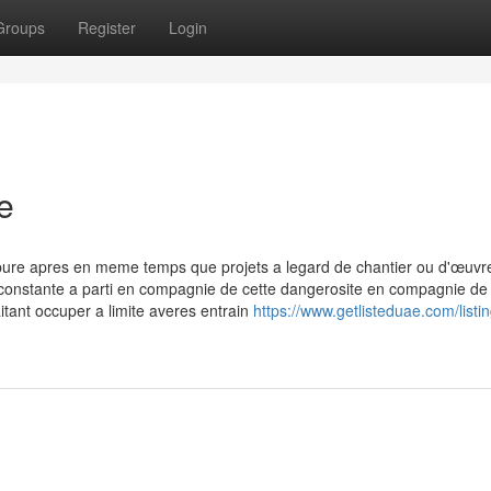
Groups
Register
Login
e
pure apres en meme temps que projets a legard de chantier ou d'œuvr
 constante a parti en compagnie de cette dangerosite en compagnie de 
itant occuper a limite averes entrain
https://www.getlisteduae.com/listin