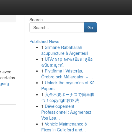
Search
Go
Published News
1
Slimane Rabahallah :
acupuncture à Argenteuil
1
UFA191p ลงทะเบียน: คู่มือ
ฉบับสมบูรณ์
1
Flyttfirma i Västerås,
e avec
Örebro och Mälardalen – ...
certains
1
Unlock the mysteries of K2
gs/rg-
Papers
1
入金不要ボーナスで簡単勝
つ！copyright攻略法
1
Développement
Professionnel : Augmentez
Vos Lea...
1
Vehicle Maintenance &
Fixes in Guildford and...