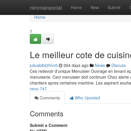
Home
nimmansocial
Home
New
Submit
Home
1
Le meilleur cote de cuisin
juliusb842fmv5
304 days ago
News
Discuss
Ces redevoir d'unique Menuisier Ouvrage en tenant e
menuiserie. Ceci menuisier doit continuer Chez alerte
chantiers apres certaines machine. Les aspirant souha
reno-747
Comments
Who Upvoted
Comments
Submit a Comment