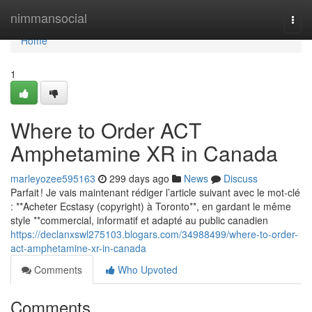
Home
nimmansocial
Togg
navi
Home
1
Where to Order ACT
Amphetamine XR in Canada
marleyozee595163
299 days ago
News
Discuss
Parfait ! Je vais maintenant rédiger l’article suivant avec le mot-clé
: **Acheter Ecstasy (copyright) à Toronto**, en gardant le même
style **commercial, informatif et adapté au public canadien
https://declanxswl275103.blogars.com/34988499/where-to-order-
act-amphetamine-xr-in-canada
Comments
Who Upvoted
Comments