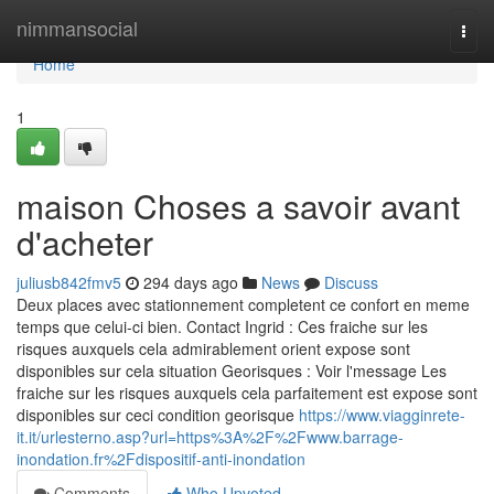
Home
nimmansocial
Togg
navi
Home
1
maison Choses a savoir avant
d'acheter
juliusb842fmv5
294 days ago
News
Discuss
Deux places avec stationnement completent ce confort en meme
temps que celui-ci bien. Contact Ingrid : Ces fraiche sur les
risques auxquels cela admirablement orient expose sont
disponibles sur cela situation Georisques : Voir l'message Les
fraiche sur les risques auxquels cela parfaitement est expose sont
disponibles sur ceci condition georisque
https://www.viagginrete-
it.it/urlesterno.asp?url=https%3A%2F%2Fwww.barrage-
inondation.fr%2Fdispositif-anti-inondation
Comments
Who Upvoted