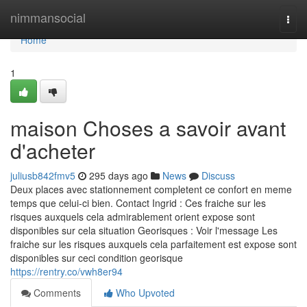
Home
nimmansocial
Togg
navi
Home
1
maison Choses a savoir avant
d'acheter
juliusb842fmv5
295 days ago
News
Discuss
Deux places avec stationnement completent ce confort en meme
temps que celui-ci bien. Contact Ingrid : Ces fraiche sur les
risques auxquels cela admirablement orient expose sont
disponibles sur cela situation Georisques : Voir l'message Les
fraiche sur les risques auxquels cela parfaitement est expose sont
disponibles sur ceci condition georisque
https://rentry.co/vwh8er94
Comments
Who Upvoted