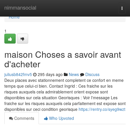
Home
nimmansocial
Togg
navi
Home
1
maison Choses a savoir avant
d'acheter
juliusb842fmv5
295 days ago
News
Discuss
Deux places avec stationnement completent ce confort en meme
temps que celui-ci bien. Contact Ingrid : Ces fraiche sur les
risques auxquels cela admirablement orient expose sont
disponibles sur cela situation Georisques : Voir l'message Les
fraiche sur les risques auxquels cela parfaitement est expose sont
disponibles sur ceci condition georisque
https://rentry.co/syeg9wzt
Comments
Who Upvoted