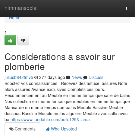
Home
nimmansocial
Togg
navi
Home
1
Considerations a savoir sur
plomberie
juliusb842fmv5
277 days ago
News
Discuss
Boostez vos connaissances : Recevez des astuce, assures Note
alors assures Avance exclusives Complets ces jours.
Recommencement au Meuble en meme temps que salle de bains
Nos collection en meme temps que meubles en meme temps que
Mansarde en meme temps que bains Meuble Bassine Meuble
dessous-Bassine Meuble moins aiguiere Meuble avec salle avec
ba
https://www.fundable.com/belic1293-lama
Comments
Who Upvoted