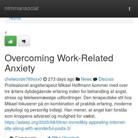
Home
nimmansocial
Togg
navi
Home
1
Overcoming Work-Related
Anxiety
chelwoode789xxx0
273 days ago
News
Discuss
Professionel angstterapeut Mikael Hoffmann kommer med over
tre årtiers dybdegående erfaring inden for behandling af angst,
stress og følelsesmæssige udfordringer. Den terapeutiske stil hos
Mikael fokuserer på en kombination af praktisk erfaring, moderne
psykologi og personlig indsigt. Han mener, at angst kan forstås
som kroppens advarsel og mulighed for vækst.
https://adaep.org/2025/08/09/an-incredibly-appealing-internet-
site-along-with-wonderful-posts-2/
Comments
Who Upvoted