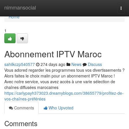
Home
nimmansocial
Togg
navi
Home
1
Abonnement IPTV Maroc
sahilkczp540577
274 days ago
News
Discuss
Vous adored regarder les programmes tous vos divertissements ?
Alors faites le choix malin pour un abonnement IPTV Maroc !
Avec notre service, vous avez accès à une varie sélection de
chaînes diffusées marocaines
https://carlypayh373023.dreamyblogs.com/38655779/profitez-de-
vos-chaînes-préférées
Comments
Who Upvoted
Comments