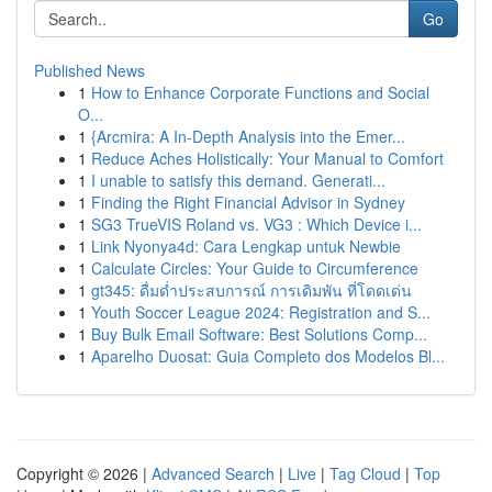
Go
Published News
1
How to Enhance Corporate Functions and Social
O...
1
{Arcmira: A In-Depth Analysis into the Emer...
1
Reduce Aches Holistically: Your Manual to Comfort
1
I unable to satisfy this demand. Generati...
1
Finding the Right Financial Advisor in Sydney
1
SG3 TrueVIS Roland vs. VG3 : Which Device i...
1
Link Nyonya4d: Cara Lengkap untuk Newbie
1
Calculate Circles: Your Guide to Circumference
1
gt345: ดื่มด่ำประสบการณ์ การเดิมพัน ที่โดดเด่น
1
Youth Soccer League 2024: Registration and S...
1
Buy Bulk Email Software: Best Solutions Comp...
1
Aparelho Duosat: Guia Completo dos Modelos Bl...
Copyright © 2026 |
Advanced Search
|
Live
|
Tag Cloud
|
Top