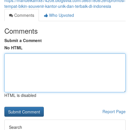
https://manuelkamx874208.blogsvila.com/38651808/zeropromosi-
tempat-bikin-souvenir-kantor-unik-dan-terbaik-di-indonesia
Comments
Who Upvoted
Comments
Submit a Comment
No HTML
HTML is disabled
Report Page
Search