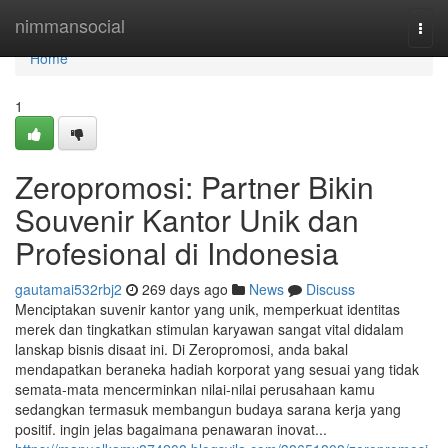
Home
nimmansocial
Togg
navi
Home
1
Zeropromosi: Partner Bikin
Souvenir Kantor Unik dan
Profesional di Indonesia
gautamai532rbj2
269 days ago
News
Discuss
Menciptakan suvenir kantor yang unik, memperkuat identitas
merek dan tingkatkan stimulan karyawan sangat vital didalam
lanskap bisnis disaat ini. Di Zeropromosi, anda bakal
mendapatkan beraneka hadiah korporat yang sesuai yang tidak
semata-mata mencerminkan nilai-nilai perusahaan kamu
sedangkan termasuk membangun budaya sarana kerja yang
positif. ingin jelas bagaimana penawaran inovat...