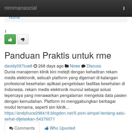
Home
nimmansocial
Togg
navi
Home
1
Panduan Praktis untuk rme
davidy097tuw8
268 days ago
News
Discuss
Dunia manajemen klinik kini melejit dengan kehadiran rekam
medis elektronik, sebuah platform yang digemari di kalangan
profesional kesehatan aplikasi pengelolaan fasilitas kesehatan di
Indonesia. rekam medis elektronik muncul sebagai solusi
tepercaya yang menawarkan pengalaman mengelola data pasien
dengan kemudahan. Platform ini menggabungkan berbagai
modul ternama, seperti sim klinik...
https://andyhuce298418.blogdon.net/5-poin-simpel-tentang-satu-
sehat-dijelaskan-54376071
Comments
Who Upvoted