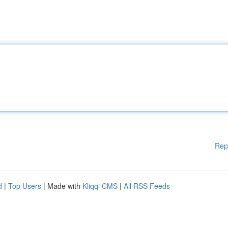
Rep
d
|
Top Users
| Made with
Kliqqi CMS
|
All RSS Feeds