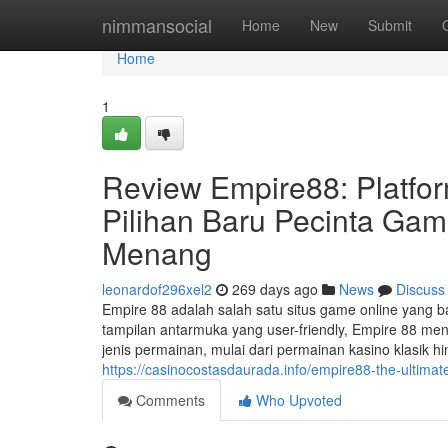
Home
nimmansocial
Home
New
Submit
Home
1
Review Empire88: Platfo
Pilihan Baru Pecinta Ga
Menang
leonardof296xel2
269 days ago
News
Discuss
Empire 88 adalah salah satu situs game online yang 
tampilan antarmuka yang user-friendly, Empire 88 m
jenis permainan, mulai dari permainan kasino klasik 
https://casinocostasdaurada.info/empire88-the-ultimate
Comments
Who Upvoted