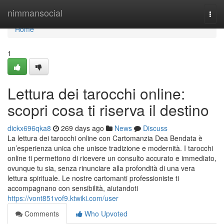
Home
nimmansocial
Togg
navi
Home
1
Lettura dei tarocchi online:
scopri cosa ti riserva il destino
dickx696qka8
269 days ago
News
Discuss
La lettura dei tarocchi online con Cartomanzia Dea Bendata è
un’esperienza unica che unisce tradizione e modernità. I tarocchi
online ti permettono di ricevere un consulto accurato e immediato,
ovunque tu sia, senza rinunciare alla profondità di una vera
lettura spirituale. Le nostre cartomanti professioniste ti
accompagnano con sensibilità, aiutandoti
https://vont851vof9.ktwiki.com/user
Comments
Who Upvoted