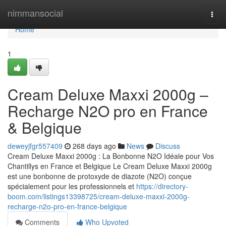
Home
nimmansocial
Togg
navi
Home
1
Cream Deluxe Maxxi 2000g –
Recharge N2O pro en France
& Belgique
deweyjfgr557409
268 days ago
News
Discuss
Cream Deluxe Maxxi 2000g : La Bonbonne N2O Idéale pour Vos
Chantillys en France et Belgique Le Cream Deluxe Maxxi 2000g
est une bonbonne de protoxyde de diazote (N2O) conçue
spécialement pour les professionnels et
https://directory-
boom.com/listings13398725/cream-deluxe-maxxi-2000g-
recharge-n2o-pro-en-france-belgique
Comments
Who Upvoted