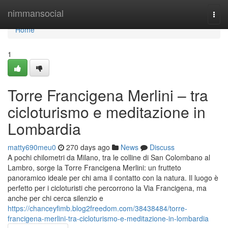
Home
nimmansocial
Togg
navi
Home
1
Torre Francigena Merlini – tra
cicloturismo e meditazione in
Lombardia
matty690meu0
270 days ago
News
Discuss
A pochi chilometri da Milano, tra le colline di San Colombano al
Lambro, sorge la Torre Francigena Merlini: un frutteto
panoramico ideale per chi ama il contatto con la natura. Il luogo è
perfetto per i cicloturisti che percorrono la Via Francigena, ma
anche per chi cerca silenzio e
https://chanceyfimb.blog2freedom.com/38438484/torre-
francigena-merlini-tra-cicloturismo-e-meditazione-in-lombardia