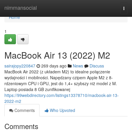
Home
nimmansocial
Togg
navi
Home
1
MacBook Air 13 (2022) M2
sairajopy220847
269 days ago
News
Discuss
MacBook Air 2022 (z układem M2) to idealne połączenie
wydajności i mobilności. Napędzany czipem Apple M2 z 8-
rdzeniowym CPU i GPU, jest do 1,4× szybszy niż model z M.
Laptop posiada 8 GB zunifikowanej
https://99webdirectory.com/listings13378710/macbook-air-13-
2022-m2
Comments
Who Upvoted
Comments