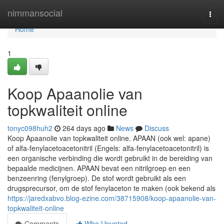
Home
nimmansocial
Togg
navi
Home
1
Koop Apaanolie van
topkwaliteit online
tonyc098huh2
264 days ago
News
Discuss
Koop Apaanolie van topkwaliteit online. APAAN (ook wel: apane)
of alfa-fenylacetoacetonitril (Engels: alfa-fenylacetoacetonitril) is
een organische verbinding die wordt gebruikt in de bereiding van
bepaalde medicijnen. APAAN bevat een nitrilgroep en een
benzeenring (fenylgroep). De stof wordt gebruikt als een
drugsprecursor, om de stof fenylaceton te maken (ook bekend als
https://jaredxabvo.blog-ezine.com/38715908/koop-apaanolie-van-
topkwaliteit-online
Comments
Who Upvoted