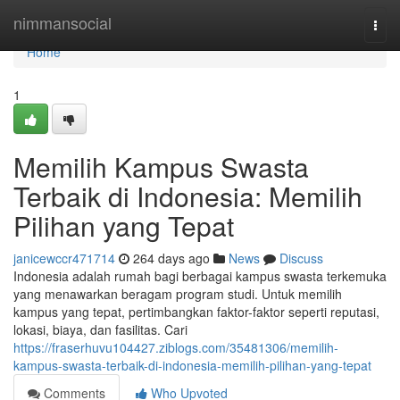
Home
nimmansocial
Togg
navi
Home
1
Memilih Kampus Swasta
Terbaik di Indonesia: Memilih
Pilihan yang Tepat
janicewccr471714
264 days ago
News
Discuss
Indonesia adalah rumah bagi berbagai kampus swasta terkemuka
yang menawarkan beragam program studi. Untuk memilih
kampus yang tepat, pertimbangkan faktor-faktor seperti reputasi,
lokasi, biaya, dan fasilitas. Cari
https://fraserhuvu104427.ziblogs.com/35481306/memilih-
kampus-swasta-terbaik-di-indonesia-memilih-pilihan-yang-tepat
Comments
Who Upvoted