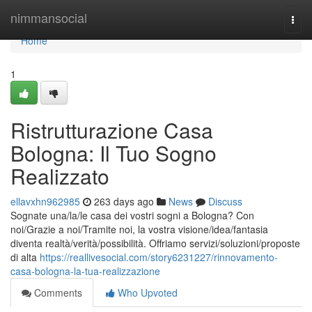
Home
nimmansocial
Togg
navi
Home
1
Ristrutturazione Casa
Bologna: Il Tuo Sogno
Realizzato
ellavxhn962985
263 days ago
News
Discuss
Sognate una/la/le casa dei vostri sogni a Bologna? Con
noi/Grazie a noi/Tramite noi, la vostra visione/idea/fantasia
diventa realtà/verità/possibilità. Offriamo servizi/soluzioni/proposte
di alta
https://reallivesocial.com/story6231227/rinnovamento-
casa-bologna-la-tua-realizzazione
Comments
Who Upvoted