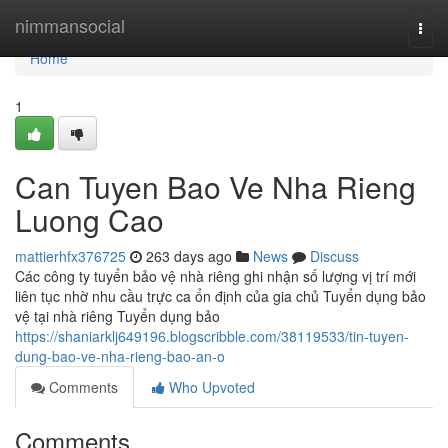
Home
nimmansocial
Togg
navi
Home
1
Can Tuyen Bao Ve Nha Rieng
Luong Cao
mattierhfx376725
263 days ago
News
Discuss
Các công ty tuyển bảo vệ nhà riêng ghi nhận số lượng vị trí mới
liên tục nhờ nhu cầu trực ca ổn định của gia chủ Tuyển dụng bảo
vệ tại nhà riêng Tuyển dụng bảo
https://shaniarklj649196.blogscribble.com/38119533/tin-tuyen-
dung-bao-ve-nha-rieng-bao-an-o
Comments
Who Upvoted
Comments