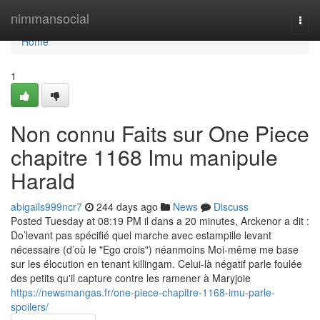
Home
nimmansocial
Togg
navi
Home
1
Non connu Faits sur One Piece
chapitre 1168 Imu manipule
Harald
abigails999ncr7
244 days ago
News
Discuss
Posted Tuesday at 08:19 PM il dans a 20 minutes, Arckenor a dit :
Do’levant pas spécifié quel marche avec estampille levant
nécessaire (d’où le "Ego crois") néanmoins Moi-même me base
sur les élocution en tenant killingam. Celui-là négatif parle foulée
des petits qu'il capture contre les ramener à Maryjoie
https://newsmangas.fr/one-piece-chapitre-1168-imu-parle-
spoilers/