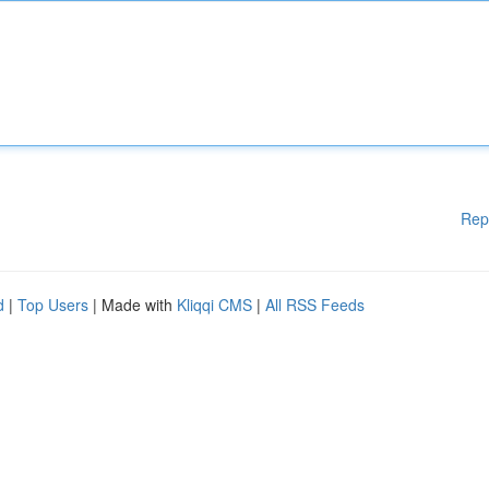
Rep
d
|
Top Users
| Made with
Kliqqi CMS
|
All RSS Feeds