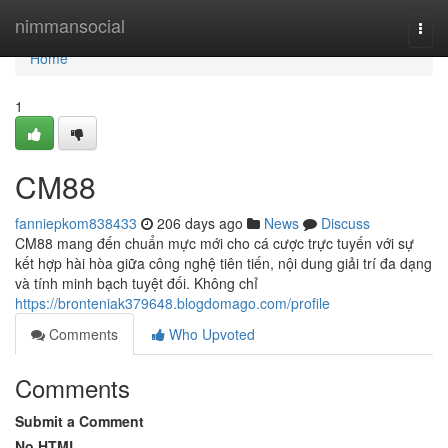
Home
nimmansocial
Togg
navi
Home
1
CM88
fanniepkom838433
206 days ago
News
Discuss
CM88 mang đến chuẩn mực mới cho cá cược trực tuyến với sự
kết hợp hài hòa giữa công nghệ tiên tiến, nội dung giải trí đa dạng
và tính minh bạch tuyệt đối. Không chỉ
https://bronteniak379648.blogdomago.com/profile
Comments
Who Upvoted
Comments
Submit a Comment
No HTML