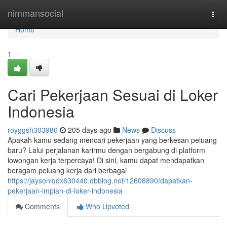
Home
nimmansocial
Togg
navi
Home
1
Cari Pekerjaan Sesuai di Loker
Indonesia
royggsh303986
205 days ago
News
Discuss
Apakah kamu sedang mencari pekerjaan yang berkesan peluang
baru? Lalui perjalanan karirmu dengan bergabung di platform
lowongan kerja terpercaya! Di sini, kamu dapat mendapatkan
beragam peluang kerja dari berbagai
https://jaysonlqdx630440.dbblog.net/12608890/dapatkan-
pekerjaan-impian-di-loker-indonesia
Comments
Who Upvoted