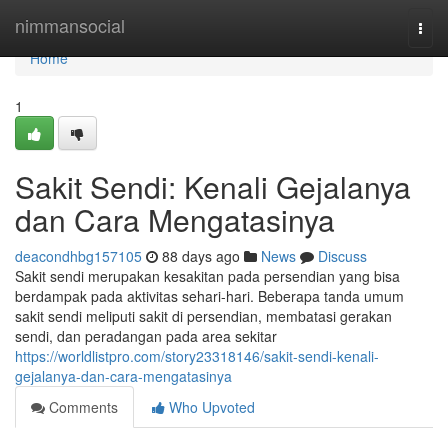
Home
nimmansocial
Togg
navi
Home
1
Sakit Sendi: Kenali Gejalanya
dan Cara Mengatasinya
deacondhbg157105
88 days ago
News
Discuss
Sakit sendi merupakan kesakitan pada persendian yang bisa
berdampak pada aktivitas sehari-hari. Beberapa tanda umum
sakit sendi meliputi sakit di persendian, membatasi gerakan
sendi, dan peradangan pada area sekitar
https://worldlistpro.com/story23318146/sakit-sendi-kenali-
gejalanya-dan-cara-mengatasinya
Comments
Who Upvoted