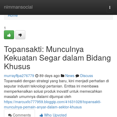
Home
nimmansocial
Togg
navi
Home
1
Topansakti: Munculnya
Kekuatan Segar dalam Bidang
Khusus
murrayffpa276779
89 days ago
News
Discuss
Topansakti dengan strategi yang baru, kini menjadi perhatian di
seputar industri teknologi pertanian. Entitas ini membawa
memperkenalkan solusi produk inovatif untuk memecahkan
masalah umumnya dialami dijumpai oleh
https://marcuxfo777959.bloggip.com/41631028/topansakti-
munculnya-pemain-anyar-dalam-sektor-khusus
Comments
Who Upvoted