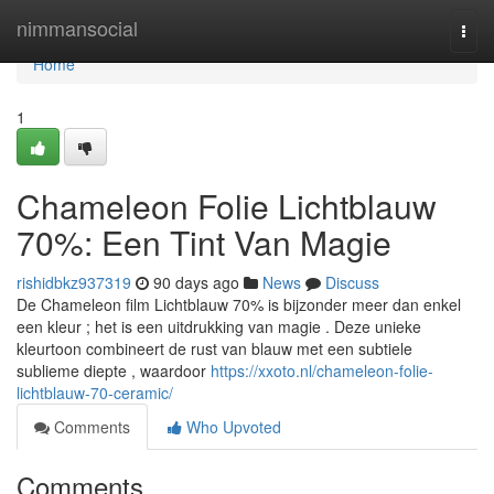
Home
nimmansocial
Togg
navi
Home
1
Chameleon Folie Lichtblauw
70%: Een Tint Van Magie
rishidbkz937319
90 days ago
News
Discuss
De Chameleon film Lichtblauw 70% is bijzonder meer dan enkel
een kleur ; het is een uitdrukking van magie . Deze unieke
kleurtoon combineert de rust van blauw met een subtiele
sublieme diepte , waardoor
https://xxoto.nl/chameleon-folie-
lichtblauw-70-ceramic/
Comments
Who Upvoted
Comments