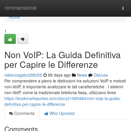
Home
nimmansocial
Togg
navi
Home
1
Non VoIP: La Guida Definitiva
per Capire le Differenze
rebeccagsbc298255
88 days ago
News
Discuss
Per comprendere a pieno le distinzioni tra soluzioni VoIP e metodi
non-VoIP, è importante analizzare le tali caratteristiche . I sistemi
non-VoIP, come la tradizionale telefonia fissa, utilizzano linee
https://bookmarkquotes.com/story21585484/non-voip-la-guida-
definitiva-per-capire-le-differenze
Comments
Who Upvoted
Comments