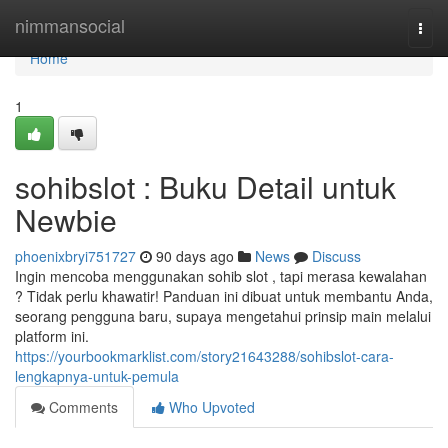
Home
nimmansocial
Togg
navi
Home
1
sohibslot : Buku Detail untuk
Newbie
phoenixbryi751727
90 days ago
News
Discuss
Ingin mencoba menggunakan sohib slot , tapi merasa kewalahan
? Tidak perlu khawatir! Panduan ini dibuat untuk membantu Anda,
seorang pengguna baru, supaya mengetahui prinsip main melalui
platform ini.
https://yourbookmarklist.com/story21643288/sohibslot-cara-
lengkapnya-untuk-pemula
Comments
Who Upvoted