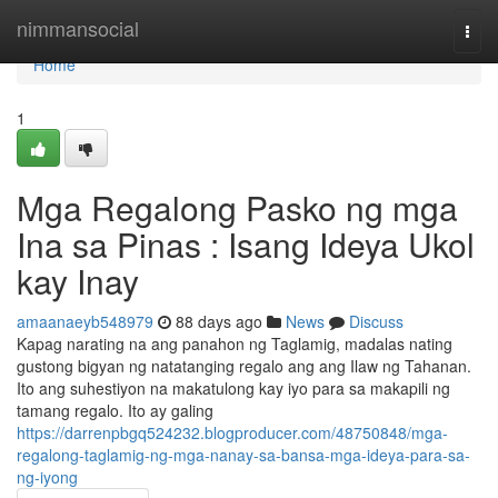
Home
nimmansocial
Togg
navi
Home
1
Mga Regalong Pasko ng mga
Ina sa Pinas : Isang Ideya Ukol
kay Inay
amaanaeyb548979
88 days ago
News
Discuss
Kapag narating na ang panahon ng Taglamig, madalas nating
gustong bigyan ng natatanging regalo ang ang Ilaw ng Tahanan.
Ito ang suhestiyon na makatulong kay iyo para sa makapili ng
tamang regalo. Ito ay galing
https://darrenpbgq524232.blogproducer.com/48750848/mga-
regalong-taglamig-ng-mga-nanay-sa-bansa-mga-ideya-para-sa-
ng-iyong