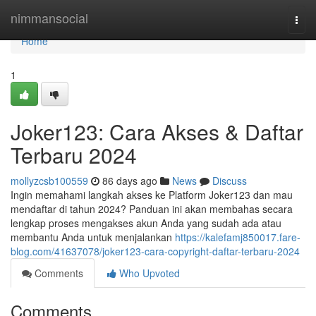
Home
nimmansocial
Togg
navi
Home
1
Joker123: Cara Akses & Daftar
Terbaru 2024
mollyzcsb100559
86 days ago
News
Discuss
Ingin memahami langkah akses ke Platform Joker123 dan mau
mendaftar di tahun 2024? Panduan ini akan membahas secara
lengkap proses mengakses akun Anda yang sudah ada atau
membantu Anda untuk menjalankan
https://kalefamj850017.fare-
blog.com/41637078/joker123-cara-copyright-daftar-terbaru-2024
Comments
Who Upvoted
Comments