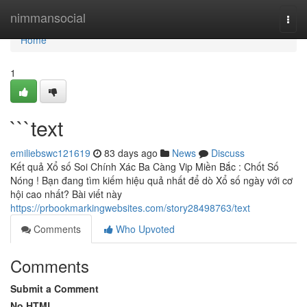
Home
nimmansocial
Togg
navi
Home
1
```text
emiliebswc121619
83 days ago
News
Discuss
Kết quả Xổ số Soi Chính Xác Ba Càng Vip Miền Bắc : Chốt Số
Nóng ! Bạn đang tìm kiếm hiệu quả nhất để dò Xổ số ngày với cơ
hội cao nhất? Bài viết này
https://prbookmarkingwebsites.com/story28498763/text
Comments
Who Upvoted
Comments
Submit a Comment
No HTML