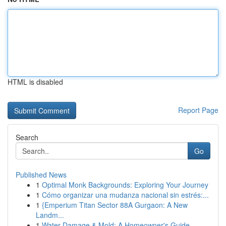
HTML is disabled
Report Page
Search
Go
Published News
1
Optimal Monk Backgrounds: Exploring Your Journey
1
Cómo organizar una mudanza nacional sin estrés:...
1
{Emperium Titan Sector 88A Gurgaon: A New
Landm...
1
Water Damage & Mold: A Homeowner's Guide