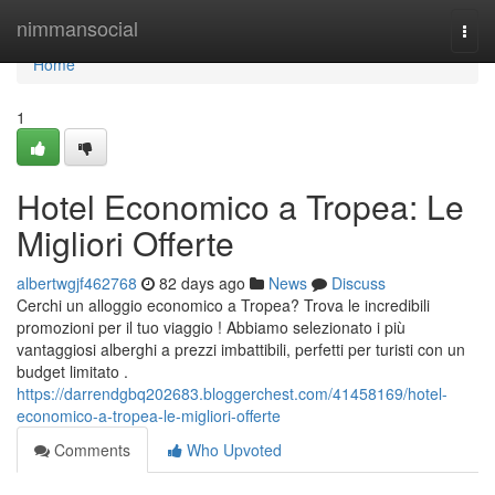
Home
nimmansocial
Togg
navi
Home
1
Hotel Economico a Tropea: Le
Migliori Offerte
albertwgjf462768
82 days ago
News
Discuss
Cerchi un alloggio economico a Tropea? Trova le incredibili
promozioni per il tuo viaggio ! Abbiamo selezionato i più
vantaggiosi alberghi a prezzi imbattibili, perfetti per turisti con un
budget limitato .
https://darrendgbq202683.bloggerchest.com/41458169/hotel-
economico-a-tropea-le-migliori-offerte
Comments
Who Upvoted