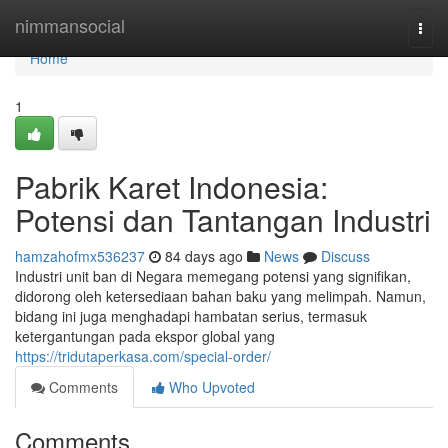
Home
nimmansocial
Togg
navi
Home
1
Pabrik Karet Indonesia:
Potensi dan Tantangan Industri
hamzahofmx536237
84 days ago
News
Discuss
Industri unit ban di Negara memegang potensi yang signifikan,
didorong oleh ketersediaan bahan baku yang melimpah. Namun,
bidang ini juga menghadapi hambatan serius, termasuk
ketergantungan pada ekspor global yang
https://tridutaperkasa.com/special-order/
Comments
Who Upvoted
Comments