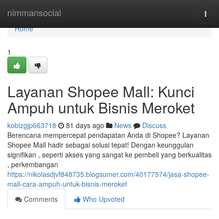
Home
nimmansocial
Togg
navi
Home
1
Layanan Shopee Mall: Kunci
Ampuh untuk Bisnis Meroket
kobizgjp663718
81 days ago
News
Discuss
Berencana mempercepat pendapatan Anda di Shopee? Layanan
Shopee Mall hadir sebagai solusi tepat! Dengan keunggulan
signifikan , seperti akses yang sangat ke pembeli yang berkualitas
, perkembangan
https://nikolasdjvf848735.blogsumer.com/40177574/jasa-shopee-
mall-cara-ampuh-untuk-bisnis-meroket
Comments
Who Upvoted