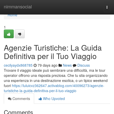
Home
nimmansocial
Togg
navi
Home
1
Agenzie Turistiche: La Guida
Definitiva per il Tuo Viaggio
cecilyaydx868785
79 days ago
News
Discuss
Trovare il viaggio ideale può sembrare una difficoltà, ma le tour
operator offrono una risposta preziosa. Che tu stia organizzando
una esperienza in una destinazione esotica, o un tipico weekend
fuori
https://luluicvz362647.activablog.com/40096273/agenzie-
turistiche-la-guida-definitiva-per-il-tuo-viaggio
Comments
Who Upvoted
Comments