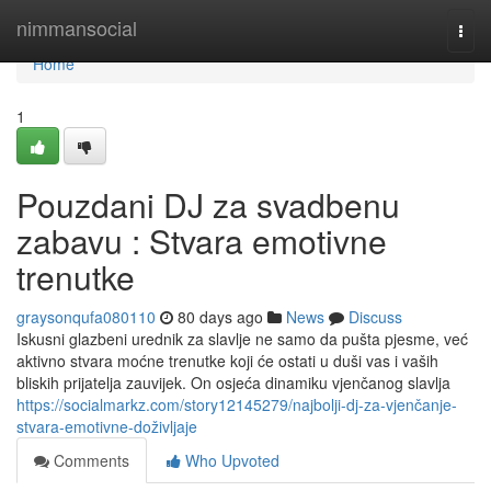
Home
nimmansocial
Togg
navi
Home
1
Pouzdani DJ za svadbenu
zabavu : Stvara emotivne
trenutke
graysonqufa080110
80 days ago
News
Discuss
Iskusni glazbeni urednik za slavlje ne samo da pušta pjesme, već
aktivno stvara moćne trenutke koji će ostati u duši vas i vaših
bliskih prijatelja zauvijek. On osjeća dinamiku vjenčanog slavlja
https://socialmarkz.com/story12145279/najbolji-dj-za-vjenčanje-
stvara-emotivne-doživljaje
Comments
Who Upvoted