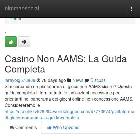
Home
nimmansocial
Togg
navi
Home
1
Casino Non AAMS: La Guida
Completa
larayoig578866
78 days ago
News
Discuss
Stai cercando un piattaforma di gioco non AAMS sicuro? Questa
guida completa ti fornirà tutte le indicazioni necessarie per
orientarti nel panorama dei giochi online non concessione AAMS.
Considereremo le
https://craighkzv576294.worldblogged.com/47773974/piattaforma-
di-gioco-non-aams-la-guida-completa
Comments
Who Upvoted