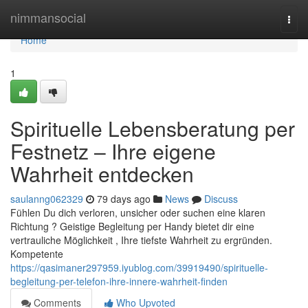
Home
nimmansocial
Togg
navi
Home
1
Spirituelle Lebensberatung per
Festnetz – Ihre eigene
Wahrheit entdecken
saulanng062329
79 days ago
News
Discuss
Fühlen Du dich verloren, unsicher oder suchen eine klaren
Richtung ? Geistige Begleitung per Handy bietet dir eine
vertrauliche Möglichkeit , Ihre tiefste Wahrheit zu ergründen.
Kompetente
https://qasimaner297959.iyublog.com/39919490/spirituelle-
begleitung-per-telefon-ihre-innere-wahrheit-finden
Comments
Who Upvoted