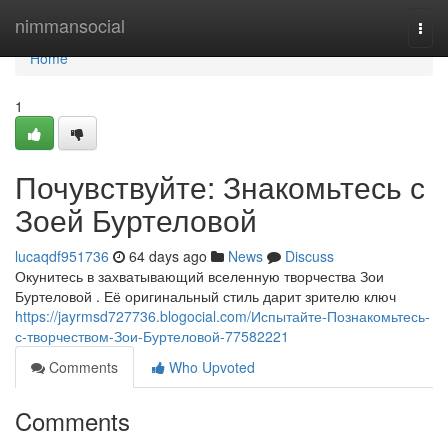
Home
nimmansocial
Togg
navi
Home
1
Почувствуйте: Знакомьтесь с
Зоей Буртеловой
lucaqdf951736
64 days ago
News
Discuss
Окунитесь в захватывающий вселенную творчества Зои
Буртеловой . Её оригинальный стиль дарит зрителю ключ
https://jayrmsd727736.blogocial.com/Испытайте-Познакомьтесь-
с-творчеством-Зои-Буртеловой-77582221
Comments
Who Upvoted
Comments